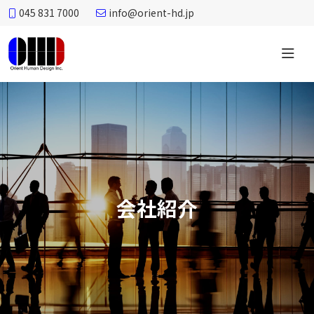
045 831 7000
info@orient-hd.jp
オ
リ
エ
ン
ト
ヒ
ュ
ー
会社紹介
マ
ン
デ
ザ
イ
ン