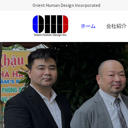
Orient Human Design Incorporated
ホーム
会社紹介
オ
リ
エ
ン
ト
ヒ
ュ