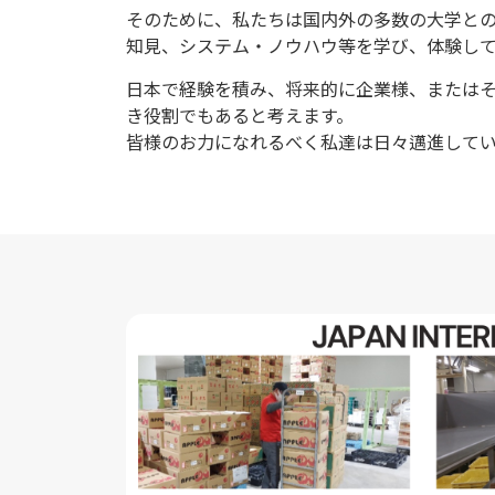
会
そのために、私たちは国内外の多数の大学と
知見、システム・ノウハウ等を学び、体験して
社
日本で経験を積み、将来的に企業様、または
は
き役割でもあると考えます。
皆様のお力になれるべく私達は日々邁進して
|
Orient
Human
Design
Incorporated