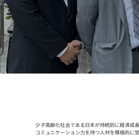
ー
マ
ン
デ
ザ
イ
ン
株
少子高齢化社会である日本が持続的に経済成
式
コミュニケーション力を持つ人材を積極的に