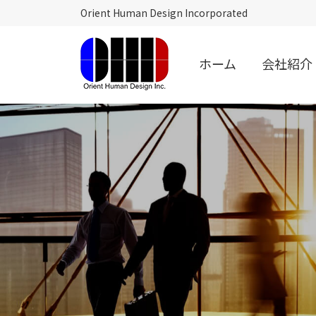
Orient Human Design Incorporated
ホーム
会社紹介
オ
リ
エ
ン
ト
ヒ
ュ
ー
マ
ン
デ
ザ
イ