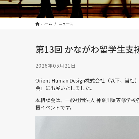
ン
株
式
会
ホーム
ニュース
社
は
|
第13回 かながわ留学生
Orient
Human
2026年05月21日
Design
Incorporated
Orient Human Design株式会社（以下
会」に出展いたしました。
本相談会は、一般社団法人 神奈川県専修学校
援イベントです。