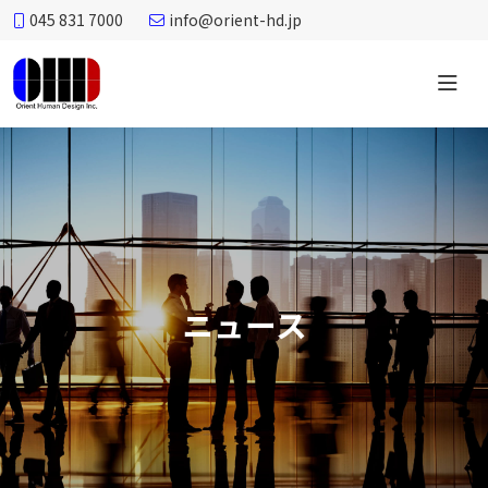
045 831 7000
info@orient-hd.jp
オ
リ
エ
ン
ト
ヒ
ュ
ー
ニュース
マ
ン
デ
ザ
イ
ン