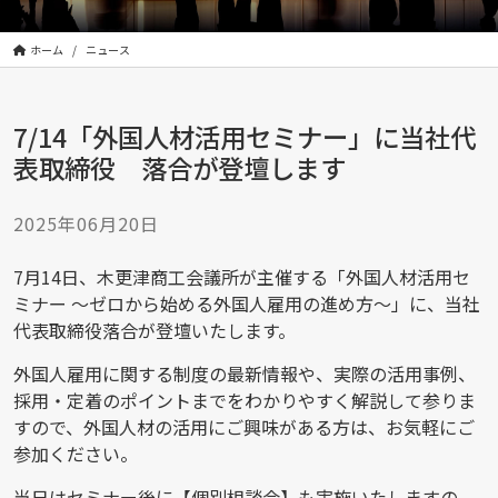
株
式
会
ホーム
ニュース
社
は
7/14「外国人材活用セミナー」に当社代
|
Orient
表取締役 落合が登壇します
Human
Design
2025年06月20日
Incorporated
7月14日、木更津商工会議所が主催する「外国人材活用セ
ミナー ～ゼロから始める外国人雇用の進め方～」に、当社
代表取締役落合が登壇いたします。
外国人雇用に関する制度の最新情報や、実際の活用事例、
採用・定着のポイントまでをわかりやすく解説して参りま
すので、外国人材の活用にご興味がある方は、お気軽にご
参加ください。
当日はセミナー後に【個別相談会】も実施いたしますの