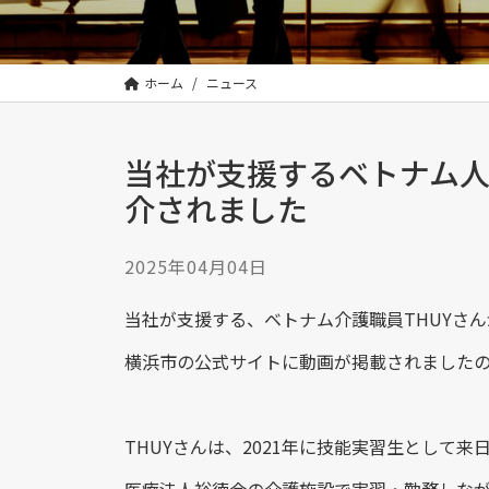
ン
株
式
会
ホーム
ニュース
社
は
|
当社が支援するベトナム
Orient
介されました
Human
Design
Incorporated
2025年04月04日
当社が支援する、ベトナム介護職員THUYさ
横浜市の公式サイトに動画が掲載されました
THUYさんは、2021年に技能実習生として来