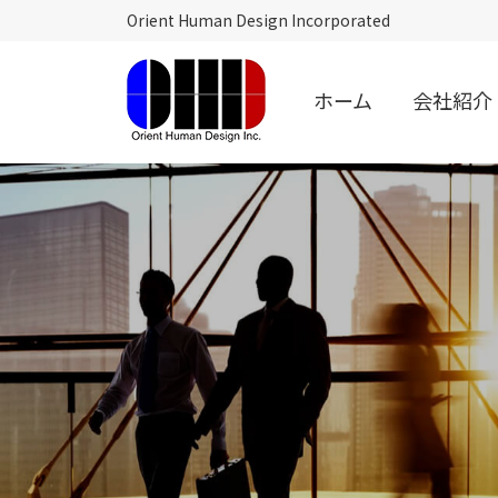
Orient Human Design Incorporated
ホーム
会社紹介
オ
リ
エ
ン
ト
ヒ
ュ
ー
マ
ン
デ
ザ
イ