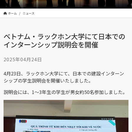
株
式
会
ホーム
ニュース
社
は
ベトナム・ラックホン大学にて日本での
|
Orient
インターンシップ説明会を開催
Human
Design
2025年04月24日
Incorporated
4月23日、ラックホン大学にて、日本での建設インターン
シップの学生説明会を開催いたしました。
説明会には、1～3年生の学生が男女約50名参加しました。