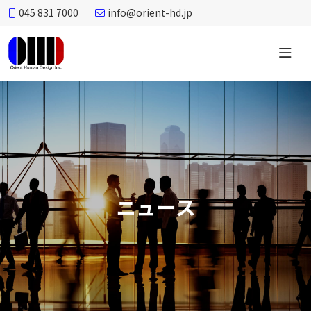
045 831 7000
info@orient-hd.jp
オ
リ
エ
ン
ト
ヒ
ュ
ー
ニュース
マ
ン
デ
ザ
イ
ン