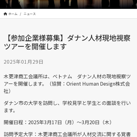
株
式
会
ホーム
ニュース
社
は
【参加企業様募集】ダナン人材現地視察
|
Orient
ツアーを開催します
Human
Design
2025年01月29日
Incorporated
木更津商工会議所は、ベトナム ダナン人材の現地視察ツ
アーを開催します。（協賛：Orient Human Design株式会
社）
ダナン市の大学を訪問し、学校見学と学生との面談を行い
ます。
開催日程：2025年3月17日（月）～3月20日（木）
訪問予定大学：木更津商工会議所が人材交流に関する覚書