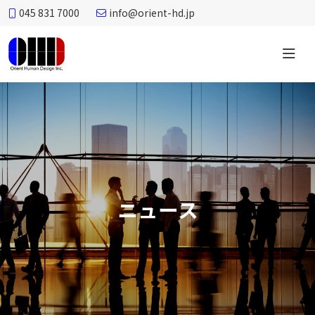
045 831 7000
info@orient-hd.jp
オ
リ
エ
ン
ト
ヒ
ュ
ー
ニュース
マ
ン
デ
ザ
イ
ン