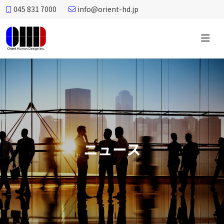
045 831 7000
info@orient-hd.jp
オ
リ
エ
ン
ト
ヒ
ュ
ー
ニュース
マ
ン
デ
ザ
イ
ン