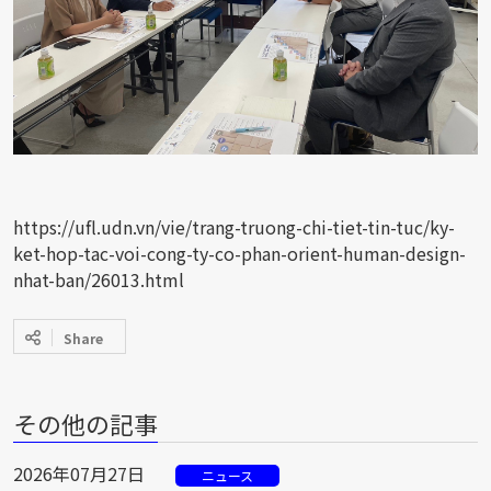
https://ufl.udn.vn/vie/trang-truong-chi-tiet-tin-tuc/ky-
ket-hop-tac-voi-cong-ty-co-phan-orient-human-design-
nhat-ban/26013.html
Share
その他の記事
2026年07月27日
ニュース