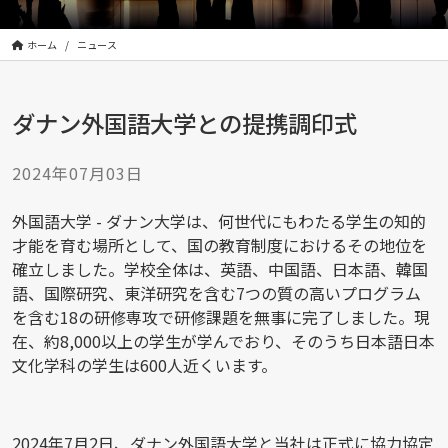
株
式
会
ホーム
ニュース
社
は
ダナン外国語大学との提携調印式
|
Orient
Human
2024年07月03日
Design
Incorporated
外国語大学 - ダナン大学は、何世代にもわたる学生の知的
才能を育む場所として、国の教育制度におけるその地位を
確立しました。学校全体は、英語、中国語、日本語、韓国
語、国際研究、東洋研究を含む7つの質の高いプログラム
を含む18の研修専攻で研修課題を無事に完了しました。現
在、約8,000以上の学生が学んでおり、そのうち日本語日本
文化学科の学生は600人近くいます。
2024年7月2日、ダナン外国語大学と当社は正式に協力協定